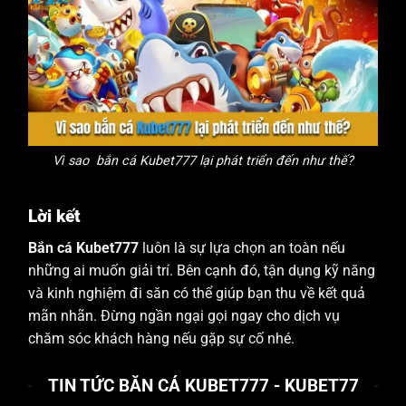
Vì sao bắn cá Kubet777 lại phát triển đến như thế?
Lời kết
Bắn cá Kubet777
luôn là sự lựa chọn an toàn nếu
những ai muốn giải trí. Bên cạnh đó, tận dụng kỹ năng
và kinh nghiệm đi săn có thể giúp bạn thu về kết quả
mãn nhãn. Đừng ngần ngại gọi ngay cho dịch vụ
chăm sóc khách hàng
nếu gặp sự cố nhé.
TIN TỨC BĂN CÁ KUBET777 - KUBET77