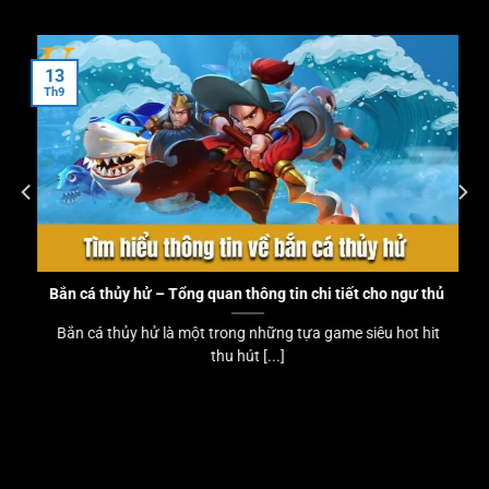
13
Th9
Bắn cá thủy hử – Tổng quan thông tin chi tiết cho ngư thủ
Bắn cá thủy hử là một trong những tựa game siêu hot hit
thu hút [...]