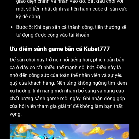
giao diện chính và nhấn vào đó. Bắt đầu chơi với
một số tiền nhất định và tiến hành cuộc đi săn cực
kỳ dễ dàng.
Bước 5: Khi bạn săn cá thành công, tiền thưởng sẽ
tự động được cộng vào tài khoản.
Ưu điểm sảnh game bắn cá Kubet777
Để sân chơi này trở nên nổi tiếng hơn, phiên bản bắn
cá ở đây có rất nhiều thế mạnh nổi bật. Điều này là
nhờ đến công sức của toàn thể nhân viên và sự yêu
quý của khách hàng. Nền tảng không ngừng tìm kiếm
xu hướng, tính năng mới nhằm bổ sung và nâng cao
chất lượng sảnh game mỗi ngày. Ghi nhận đóng góp
của hội viên tham gia giải trí để không làm bạn thất
vọng.