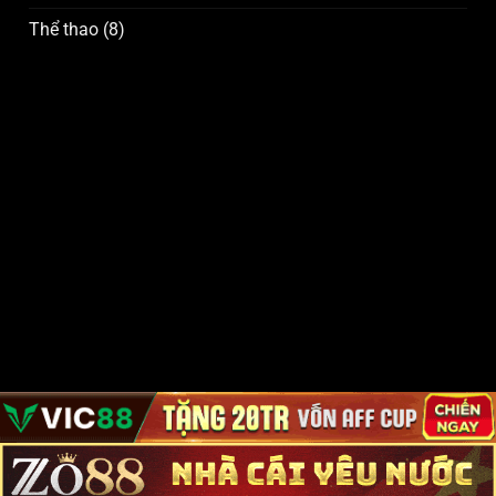
Thể thao
(8)