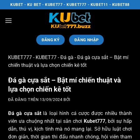
KUBET - KU BET - KUBET77 - KUBET777 - KUBET11 - KUBET88
ĐĂNG KÝ
ĐĂNG NHẬP
KUBET777 - KUBET77
-
Đá gà
-
Đá gà cựa sắt – Bật mí
chiến thuật và lựa chọn chiến kê tốt
Đá gà cựa sắt – Bật mí chiến thuật và
lựa chọn chiến kê tốt
ĐÃ ĐĂNG TRÊN
13/09/2024
BỞI
Đá gà cựa sắt
là loại hình cá cược được nhiều thành
viên ưa chuộng nhất tại sân chơi
Kubet777
, bởi sự hấp
dẫn, thú vị, kịch tính mà nó mang lại. Sở hữu luật chơi
đơn giản, thời gian thi đấu nhanh chóng, hội viên tham